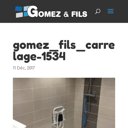
gomez_fils_carre
lage-1534
11 Déc, 2017