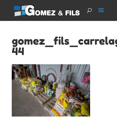
gomez_fils_carrela
44